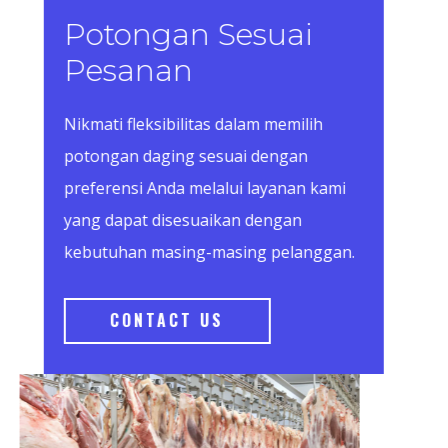
Potongan Sesuai
Pesanan
Nikmati fleksibilitas dalam memilih
potongan daging sesuai dengan
preferensi Anda melalui layanan kami
yang dapat disesuaikan dengan
kebutuhan masing-masing pelanggan.
CONTACT US